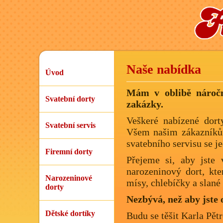
Naše nabídka
Úvod
Mám v oblibě náročné
Svatební dorty
zakázky.
Veškeré nabízené dort
Svatební servis
Všem našim zákazní
svatebního servisu se je
Firemní dorty
Přejeme si, aby jste 
narozeninový dort, kte
Narozeninové
mísy, chlebíčky a slané 
dorty
Nezbývá, než aby jste 
Dětské dortíky
Budu se těšit Karla Pět