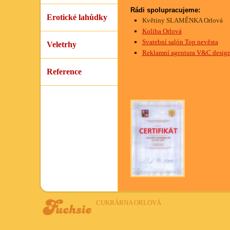
Rádi spolupracujeme:
Erotické lahůdky
Květiny SLAMĚNKA Orlová
Koliba Orlová
Svatební salón Top nevěsta
Veletrhy
Reklamní agentura V&C design, 
Reference
CUKRÁRNA ORLOVÁ